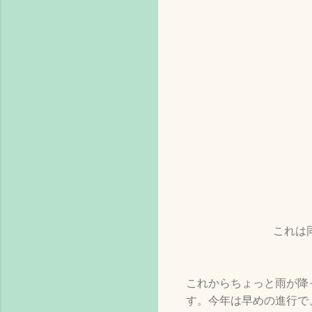
これは
これからちょっと雨が降
す。今年は早めの進行で