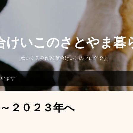
スキップしてメイン コンテンツに移動
合けいこのさとやま暮
ぬいぐるみ作家 落合けいこのブログです。
ています
～２０２３年へ