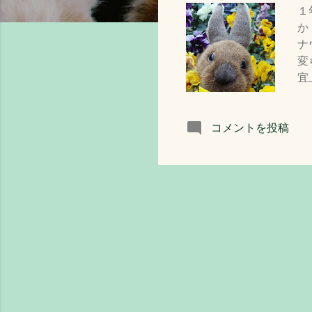
１
か
ナ
変
宜
で
今
コメントを投稿
か
違
死
世
い
た
年
類
み
ま
意
作