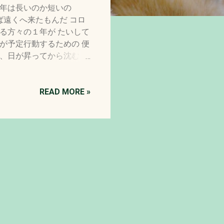
１年は長いのか短いの
ば遠くへ来たもんだ コロ
る方々の１年が たいして
が予定行動するための 便
と、日が昇ってから沈むま
もそもあるわけないので
は無いし、また悪いことば
 そのような１日に顕著な
READ MORE »
味」を考えたりして・・・
であろうと思われる この
かの「縁」があるのだと思
が、化繊の生地から生まれ
えてくださること 新しい
と思います。 PS 猛禽
今回はシマフクロウひなの
ントも載せていただいてい
作られた、最後の生地を有
えていますが、ただいま製