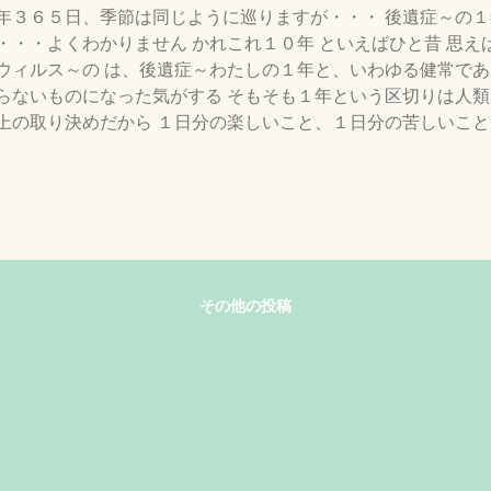
年３６５日、季節は同じように巡りますが・・・ 後遺症～の
・・・よくわかりません かれこれ１０年 といえばひと昔 思え
ウィルス～の は、後遺症～わたしの１年と、いわゆる健常であ
らないものになった気がする そもそも１年という区切りは人類
上の取り決めだから １日分の楽しいこと、１日分の苦しいこ
 ぼーっと生きることの難しさ 今、が未来永劫続くはずは、そ
日の１日はもちろん２度と無い１日 良いことばかり続くこと
りが続くことも無い そのように１年は１日の連続で出来上がる
いは無いのに関わらず 年末になるとなぜか 生きることの「意
に損なってわかったこと・・・ 世の中に偶然は無く、全て必然
で出会う出来事、人、植物や動物、あらゆる「もの」とは 何
ます。 つくづく有難いのは、「やまね工房のお客さんたち」
その他の投稿
 「いきもの」もどきたちを実際の生きもの同様、家族として迎
も、１日でも長くそのような幸せな「ものたち」を生み出したい
医学研究所のクラウドファンディング、第２弾実施中です。 
提供しています。 生地は使い切りで使用予定。 わたしのコメ
す。 国産ハイパイル、化繊ではありますが、最後の職人技で
義に使えそうです。 唯一の縫製スタッフが、裁断・縫製は終
中です。