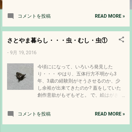
が、その中にカネタタキが産卵して世代
交代したことがありました。 鈴虫のよう
コメントを投稿
READ MORE »
に餌を与えたわけでなく。 勝手に蘭の鉢
の中で育って成虫になったのでした。 し
かし、今回の虫は「カネタタキ」ではあ
さとやま暮らし・・・虫・むし・虫①
りません。大きさはほぼ同じですが、ち
ゃんと羽がきっちりあります。 で、また
-
9月 19, 2016
「北隆館」の出番です。 どうやら「カン
タン?!」 あの、最近は少なくなったとい
今頃にになって、いろいろ発見した
う、儚さの象徴であって、聞く会がある
り・・・ やはり、五体行方不明から3
くらい鳴く虫の中でも有名な? しかし、
年、3歳の経験則がそうさせるのか、少
今まで見たことないし、声も認識したこ
し余裕が出来てきたのか? 蓋をしていた
とはなかったので。 家の中に居たとは!!
創作意欲がもぞもぞと。 で、絵はがきの
今年描いた昆虫中心のスケッチ
次にはかつて作っていたカレンダーも作
ってみようかな~、と。 これは後日お知
コメントを投稿
READ MORE »
らせしますね。 ところで、最近は少し歩
けるようになったものの、転倒の危険や
恐怖もあって、お散歩すらいまだ不可能