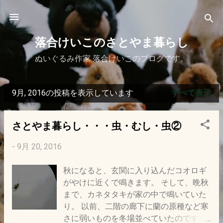
スキップしてメイン コンテンツに移動
落合けいこのさとやま暮らし
ぬいぐるみ作家 落合けいこのブログです。
9月, 2016の投稿を表示しています
すべて表示
投
稿
さとやま暮らし・・・虫・むし・虫②
-
9月 20, 2016
秋になると、玄関に入り込んだコオロギ
がやけに近くで鳴きます。 そして、晩秋
まで、カネタタキが家の中で鳴いていた
り。 以前、二階の廊下に蘭の原種など寒
さに弱いものを冬場並べていたのです