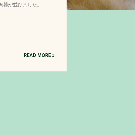
陶器が並びました。
READ MORE »