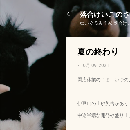
落合けいこの
ぬいぐるみ作家 落合け
夏の終わり
-
10月 09, 2021
開店休業のまま、いつの
伊豆山の土砂災害があり
中途半端な開発や盛り土