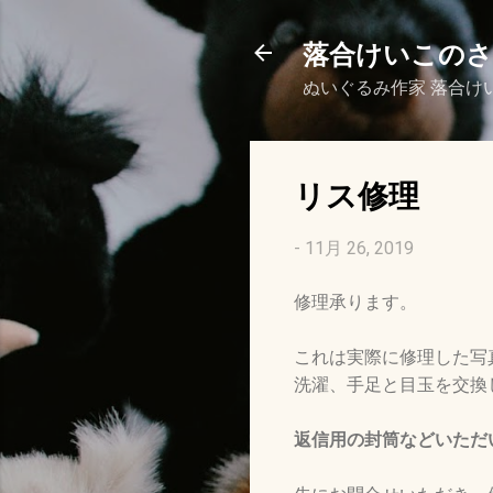
落合けいこの
ぬいぐるみ作家 落合け
リス修理
-
11月 26, 2019
修理承ります。
これは実際に修理した写
洗濯、手足と目玉を交換
返信用の封筒などいただ