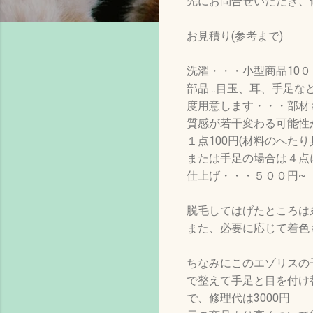
先にお問合せいただき、
お見積り(参考まで)
洗濯・・・小型商品10０
部品…目玉、耳、手足な
度用意します・・・部材
質感が若干変わる可能性
１点100円(材料のへ
または手足の場合は４点
仕上げ・・・５００円~
脱毛してはげたところは
また、必要に応じて着色
ちなみにこのエゾリスの
で整えて手足と目を付け
で、修理代は3000円