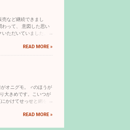
のもの、花型の変化や八重
人為的な選択交配によるも
小鳥など、人が養うという
販売など継続できまし
てきました。 先月の終
関わって、 意図した思い
というタイトルを見つけま
クいただいていました。
ががんばって見ることにし
とは、 わたしにとってと
の一員だったフラットコー
READ MORE »
ウドファウンディング返礼
遺伝的疾患であろうものに
から検査・・・入院・手
うな遺伝病の存在さえも一
・・ 突然で申し訳ありま
スではどうなっているのだ
子がいくらか戻る様なら
。 【在りし日のデイジ
たん終了ということでお
では、犬や猫に対して変わ
性であるそのような特徴を
がオニグモ。 ♂のほうが
ことが普通に行われてい
なり大きめです。こいつが
本来的な特徴をゆがめる育
夜にかけてせっせと網を張
っくり返される中身でし
ています。 みなさん、蜘
READ MORE »
壊れたら修理はするでしょ
した。ところが、ある夏の
かアブラゼミが異様にたく