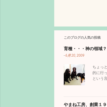
このブログの人気の投稿
育種・・・神の領域？
-
6月 20, 2009
ちょっ
的に行
という
て固ま
病気に
いうこ
マイナ
やまね工房、創業１９