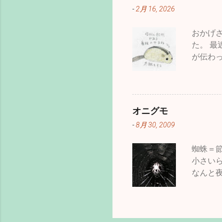
けでな
-
2月 16, 2026
咲きな
ので動
おかげ
かたち
た。 
わり頃
が伝わ
した。
なので
ました。
ても意
テッド
のシマ
よって
術と、
般の人
オニグモ
せんが
ろう・
-
8月 30, 2009
ば、日
ー、今
願いい
ったも
蜘蛛＝
世代を
小さい
る。だ
なんと
種は避
り、夜
た。 ドイ
蛛の巣
うけれ
ことで