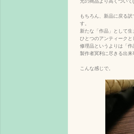
元の商品より高くついて
もちろん、新品に戻る訳
す。
新たな「作品」として生
ひとつのアンティークと
修理品というよりは「作
製作者冥利に尽きる出来
こんな感じで。