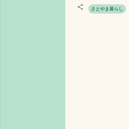
さとやま暮らし
コ
メ
ン
ト