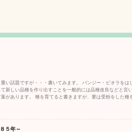
と重い話題ですが・・・書いてみます。 パンジー・ビオラをは
って新しい品種を作り出すことを一般的には品種改良などと言
言葉があります。 種を育てると書きますが、要は受粉をした種
るまで受粉・採種・育苗を繰り返すことをいいます。農作物で
強いものを作ったり、収穫期を早めたり、つまり利用する人た
とで品種改良とも言うわけです。 もちろん、収穫量を減らした
スの方向にたいしての育種というのはある意味ありえませんが
８５年～