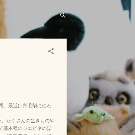
間。最近は育毛剤に使わ
た、たくさんの生きものや
で基本種のジエビネのほ