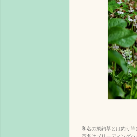
和名の鯛釣草とは釣り竿
英名はブリーディングハ