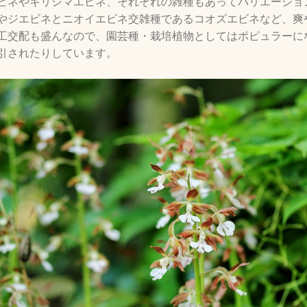
ビネやキリシマエビネ、それぞれの雑種もあってバリエーショ
やジエビネとニオイエビネ交雑種であるコオズエビネなど、爽
工交配も盛んなので、園芸種・栽培植物としてはポピュラーに
引されたりしています。