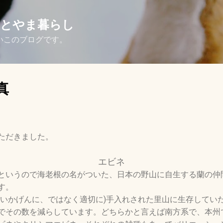
スキップしてメイン コンテンツに移動
さとやま暮らし
いこのブログです。
真
ただきました。
エビネ
というので海老根の名がついた、日本の野山に自生する蘭の仲
す。
いいかげんに、ではなく適切に)手入れされた里山に生存してい
でその数を減らしています。どちらかと言えば南方系で、本州