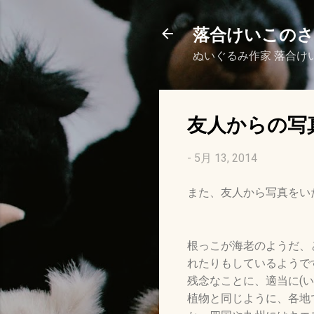
落合けいこの
ぬいぐるみ作家 落合け
友人からの写
-
5月 13, 2014
また、友人から写真をい
根っこが海老のようだ、
れたりもしているようで
残念なことに、適当に(
植物と同じように、各地