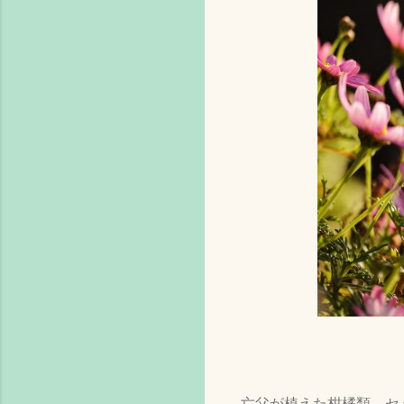
亡父が植えた柑橘類、セ