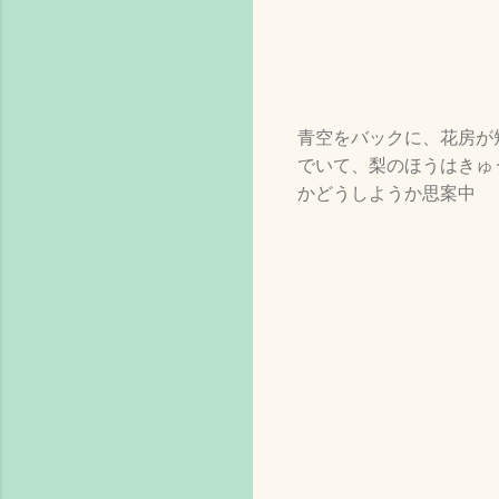
青空をバックに、花房が
でいて、梨のほうはきゅ
かどうしようか思案中