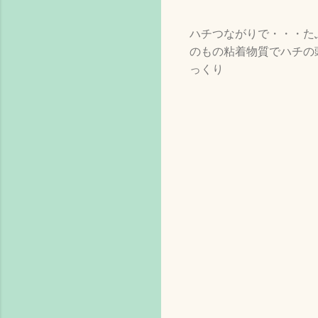
ハチつながりで・・・た
のもの粘着物質でハチの
っくり