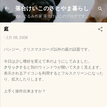
スキップしてメイン コンテンツに移動
落合けいこのさとやま暮らし
ぬいぐるみ作家 落合けいこのブログです。
庭
-
2月 08, 2008
パンジー、クリスマスローズ以外の庭の話題です。
今日は少し嗜好を変えて本のようにしてみました。
クリック
すると別のウィンドウが開いて大きく見えます。
表示されるアイコンを利用するとフルスクリーンになった
り、拡大したりします。
上手く操作出来ますか？