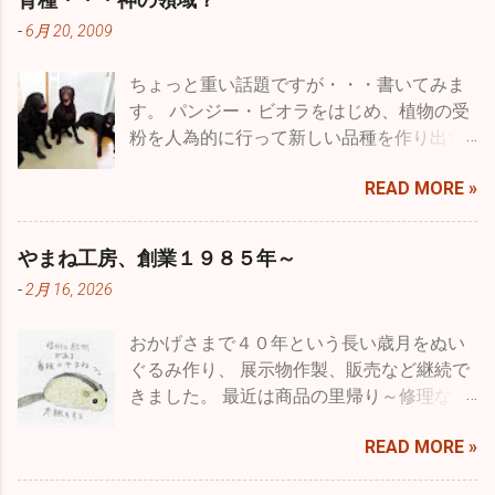
-
6月 20, 2009
ちょっと重い話題ですが・・・書いてみま
す。 パンジー・ビオラをはじめ、植物の受
粉を人為的に行って新しい品種を作り出す
ことを一般的には品種改良などと言います
READ MORE »
が、専門用語に育種という言葉がありま
す。 種を育てると書きますが、要は受粉を
した種を播いて結果を品種として固まるま
やまね工房、創業１９８５年～
で受粉・採種・育苗を繰り返すことをいい
-
2月 16, 2026
ます。農作物ではより収量を多くしたり、
病気に強いものを作ったり、収穫期を早め
おかげさまで４０年という長い歳月をぬい
たり、つまり利用する人たちにとってより
ぐるみ作り、 展示物作製、販売など継続で
良くするということで品種改良とも言うわ
きました。 最近は商品の里帰り～修理な
けです。 もちろん、収穫量を減らしたり、
ど、企画・製造・展示・販売に長く関わっ
病気に弱くするなどマイナスの方向にたい
READ MORE »
て、 意図した思いが伝わっていたことや、
しての育種というのはある意味ありえませ
長く大切に愛されたことを 直接フィードバ
んが、一方で都合良くというだけでなく花