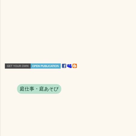
庭仕事・庭あそび
コ
メ
ン
ト