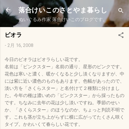
スキップしてメイン コンテンツに移動
落合けいこのさとやま暮らし
ぬいぐるみ作家 落合けいこのブログです。
ビオラ
-
2月 16, 2008
今日のビオラはビオラらしい花です。
名前は「ピンクスター」名前の通り、星形のピンクです。
花色は寒いと濃く、暖かくなると少し淡くなりますが、中
には紫に近い濃色のものもあります。色幅があったので、
淡い方を「さくらスター」と名付けて２種類に分けまし
た。今年の種は濃いめの「ピンクスター」から採ったもの
です。ちなみに去年の花は少し淡いですね。季節のせい
か、「さくらスター」のほうなのか、ちょっと判読不明で
す。これも茎が立ち上がらずに横に広がってたくさん咲く
タイプ。かわいくて春らしい花です。