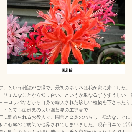
フ」という雑誌がご縁で、最初のネリネは我が家に来ました。
、ひょんなことから知り合い、というか単なるずうずうしい一
ヨーロッパなどから自身で輸入された珍しい植物を下さったり
・・とても面倒見の良い園芸界の主導者で
庁に勤められるお役人で、園芸と２足のわらじ。残念なことに
きに心臓のご病気で他界されてしまいました。現在日本でご活
者）園主の方々も同様に若い頃、氏と交流があったようです。