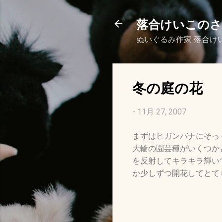
落合けいこの
ぬいぐるみ作家 落合け
冬の庭の花
-
11月 27, 2007
まずはヒガンバナにそっ
大輪の園芸種がいくつか
を反射してキラキラ輝い
か少しずつ開花してとて