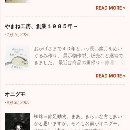
ことを一般的には品種改良などと言います
READ MORE »
が、専門用語に育種という言葉がありま
す。 種を育てると書きますが、要は受粉を
した種を播いて結果を品種として固まるま
やまね工房、創業１９８５年～
で受粉・採種・育苗を繰り返すことをいい
-
2月 16, 2026
ます。農作物ではより収量を多くしたり、
病気に強いものを作ったり、収穫期を早め
おかげさまで４０年という長い歳月をぬい
たり、つまり利用する人たちにとってより
ぐるみ作り、 展示物作製、販売など継続で
良くするということで品種改良とも言うわ
きました。 最近は商品の里帰り～修理な
けです。 もちろん、収穫量を減らしたり、
ど、企画・製造・展示・販売に長く関わっ
病気に弱くするなどマイナスの方向にたい
READ MORE »
て、 意図した思いが伝わっていたことや、
しての育種というのはある意味ありえませ
長く大切に愛されたことを 直接フィードバ
んが、一方で都合良くというだけでなく花
ックいただいていました。 なので、クモ膜
で言えばいろいろな色のものを作るとか、
オニグモ
下出血の後、 セミリタイアでも工房をオー
大輪や逆に小輪のもの、花型の変化や八重
-
8月 30, 2009
プンしたことは、 わたしにとってとても意
咲きなど、バリエーションを増やすことも
味のあることでした。 まだ、少しだけ残っ
育種と言います。それは、人為的な選択交
蜘蛛＝節足動物。まあ、きらいな方も多い
ている材料で クラウドファウンディング返
配によるもので動物に対しても行われてい
かと思いますが。それも名前がオニグモ。
礼のシマフクロウひなを細々スタッフが製
ます。牛や馬などの家畜や、犬、猫、小鳥