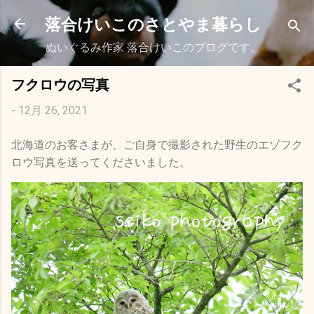
スキップしてメイン コンテンツに移動
落合けいこのさとやま暮らし
ぬいぐるみ作家 落合けいこのブログです。
フクロウの写真
-
12月 26, 2021
北海道のお客さまが、ご自身で撮影された野生のエゾフク
ロウ写真を送ってくださいました。