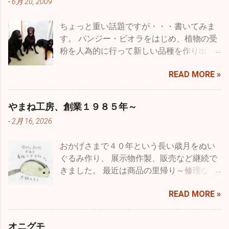
-
6月 20, 2009
ちょっと重い話題ですが・・・書いてみま
す。 パンジー・ビオラをはじめ、植物の受
粉を人為的に行って新しい品種を作り出す
ことを一般的には品種改良などと言います
READ MORE »
が、専門用語に育種という言葉がありま
す。 種を育てると書きますが、要は受粉を
した種を播いて結果を品種として固まるま
やまね工房、創業１９８５年～
で受粉・採種・育苗を繰り返すことをいい
-
2月 16, 2026
ます。農作物ではより収量を多くしたり、
病気に強いものを作ったり、収穫期を早め
おかげさまで４０年という長い歳月をぬい
たり、つまり利用する人たちにとってより
ぐるみ作り、 展示物作製、販売など継続で
良くするということで品種改良とも言うわ
きました。 最近は商品の里帰り～修理な
けです。 もちろん、収穫量を減らしたり、
ど、企画・製造・展示・販売に長く関わっ
病気に弱くするなどマイナスの方向にたい
READ MORE »
て、 意図した思いが伝わっていたことや、
しての育種というのはある意味ありえませ
長く大切に愛されたことを 直接フィードバ
んが、一方で都合良くというだけでなく花
ックいただいていました。 なので、クモ膜
で言えばいろいろな色のものを作るとか、
オニグモ