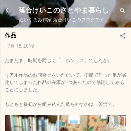
スキップしてメイン コンテンツに移動
落合けいこのさとやま暮らし
ぬいぐるみ作家 落合けいこのブログです。
作品
-
7月 18, 2019
たまたま、時期を同じく「二ホンリス」でしたが。
リアル作品のお問合せをいただいて、樹脂で作った爪が劣
化してしまった作品の在庫が1つあったので修理してみる
ことにしました。
もともと最初から組み込んだ爪を外すのは一苦労で。