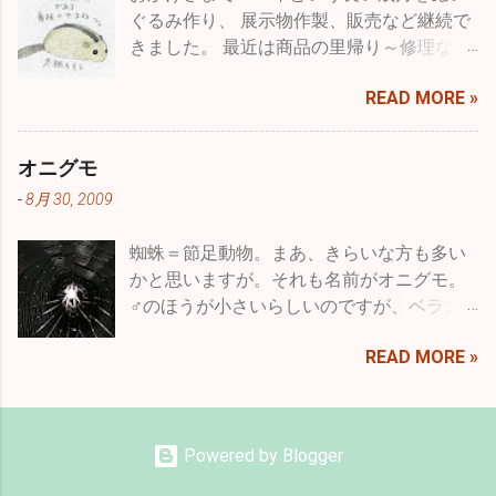
たり、つまり利用する人たちにとってより
ぐるみ作り、 展示物作製、販売など継続で
良くするということで品種改良とも言うわ
きました。 最近は商品の里帰り～修理な
けです。 もちろん、収穫量を減らしたり、
ど、企画・製造・展示・販売に長く関わっ
病気に弱くするなどマイナスの方向にたい
READ MORE »
て、 意図した思いが伝わっていたことや、
しての育種というのはある意味ありえませ
長く大切に愛されたことを 直接フィードバ
んが、一方で都合良くというだけでなく花
ックいただいていました。 なので、クモ膜
で言えばいろいろな色のものを作るとか、
オニグモ
下出血の後、 セミリタイアでも工房をオー
大輪や逆に小輪のもの、花型の変化や八重
-
8月 30, 2009
プンしたことは、 わたしにとってとても意
咲きなど、バリエーションを増やすことも
味のあることでした。 まだ、少しだけ残っ
育種と言います。それは、人為的な選択交
蜘蛛＝節足動物。まあ、きらいな方も多い
ている材料で クラウドファウンディング返
配によるもので動物に対しても行われてい
かと思いますが。それも名前がオニグモ。
礼のシマフクロウひなを細々スタッフが製
ます。牛や馬などの家畜や、犬、猫、小鳥
♂のほうが小さいらしいのですが、ベラン
作中ですが・・・ 昨年の初夏から検
など、人が養うというかたちで一緒に過ご
ダに住んでいるのはどうやら♀で、かなり
査・・・入院・手術と、癌の発症があ
した歴史の長いいきものたちはそのように
READ MORE »
大きめです。こいつがなんと夜行性で、昼
り・・・ しばしの冬眠からは目覚めること
育種されてきました。 先月の終わり頃のこ
間は軒下で丸まって寝ているのですが、夕
なく・・・ 突然で申し訳ありませんが、店
とです。新聞の番組表の中に「世界のドキ
方から夜にかけてせっせと網を張り、夜ベ
舗の予約オープンは終了することに決めま
ュメンタリー」というタイトルを見つけま
ランダに出ると直径1メートルくらいの大き
した。 また、調子がいくらか戻る様なら
した。内容が犬の遺伝病に関するものだっ
Powered by Blogger
な網が出来上がっています。 みなさん、蜘
ば、日程を決めてオープン出来るかもしれ
たので、深夜だったのですががんばって見
蛛の巣って張ったらずっとそこにあると思