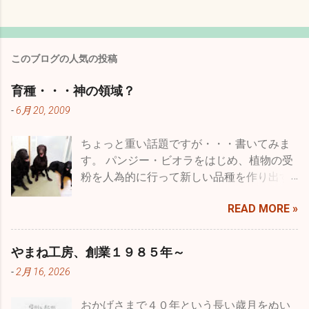
このブログの人気の投稿
育種・・・神の領域？
-
6月 20, 2009
ちょっと重い話題ですが・・・書いてみま
す。 パンジー・ビオラをはじめ、植物の受
粉を人為的に行って新しい品種を作り出す
ことを一般的には品種改良などと言います
READ MORE »
が、専門用語に育種という言葉がありま
す。 種を育てると書きますが、要は受粉を
した種を播いて結果を品種として固まるま
やまね工房、創業１９８５年～
で受粉・採種・育苗を繰り返すことをいい
-
2月 16, 2026
ます。農作物ではより収量を多くしたり、
病気に強いものを作ったり、収穫期を早め
おかげさまで４０年という長い歳月をぬい