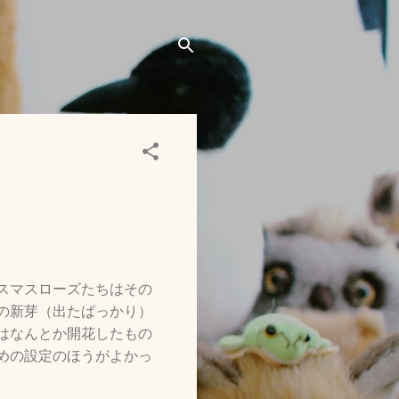
。
スマスローズたちはその
の新芽（出たばっかり）
はなんとか開花したもの
めの設定のほうがよかっ