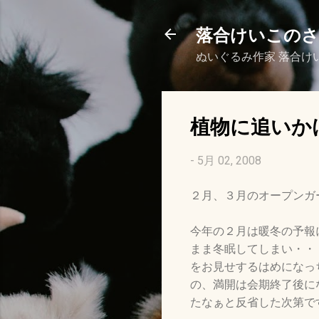
落合けいこの
ぬいぐるみ作家 落合け
植物に追いか
-
5月 02, 2008
２月、３月のオープンガ
今年の２月は暖冬の予報
まま冬眠してしまい・・
をお見せするはめになっ
の、満開は会期終了後に
たなぁと反省した次第で