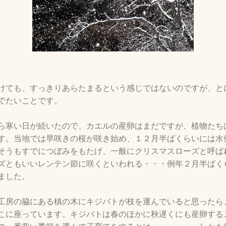
けても、すっきりあらたまるという感じではないのですが、と
でたいことです。
ら寒い日が続いたので、カエルの産卵はまだですが、植物たち
す。当地では早咲きの桜が咲き始め、１２月半ばくらいには水
そうもすでにつぼみをもたげ、一般にクリスマスローズと呼ば
ズともいいレンテン節に咲くといわれる・・・例年２月半ばく
ました。
工房の脇にある槙の木にキジバトが枝を運んでいると思ったら
こに座っています。キジバトは春のほかに秋遅くにも産卵する