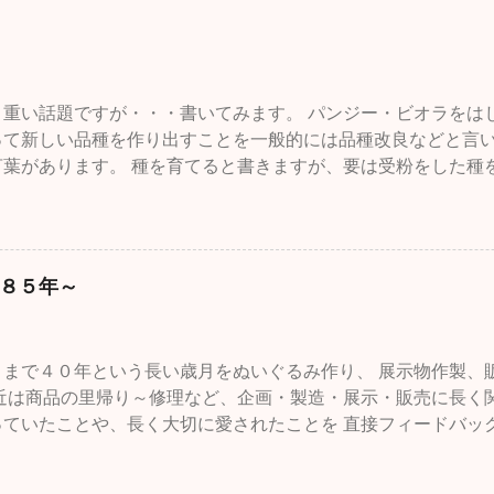
と重い話題ですが・・・書いてみます。 パンジー・ビオラをは
って新しい品種を作り出すことを一般的には品種改良などと言
言葉があります。 種を育てると書きますが、要は受粉をした種
るまで受粉・採種・育苗を繰り返すことをいいます。農作物で
強いものを作ったり、収穫期を早めたり、つまり利用する人た
とで品種改良とも言うわけです。 もちろん、収穫量を減らした
スの方向にたいしての育種というのはある意味ありえませんが
８５年～
く花で言えばいろいろな色のものを作るとか、大輪や逆に小輪
ど、バリエーションを増やすことも育種と言います。それは、
物に対しても行われています。牛や馬などの家畜や、犬、猫、
さまで４０年という長い歳月をぬいぐるみ作り、 展示物作製、
で一緒に過ごした歴史の長いいきものたちはそのように育種され
最近は商品の里帰り～修理など、企画・製造・展示・販売に長く
のことです。新聞の番組表の中に「世界のドキュメンタリー」
っていたことや、長く大切に愛されたことを 直接フィードバッ
内容が犬の遺伝病に関するものだったので、深夜だったのです
、クモ膜下出血の後、 セミリタイアでも工房をオープンしたこ
 BSの番組でイギリス、BBC製作、2008年のものです。工房
味のあることでした。 まだ、少しだけ残っている材料で クラ
・レトリバーの「デイジー」とそのこどもたちの一部をたぶん