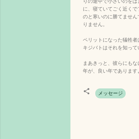
りの途中で小さいのをは
に、寝ていてごく近くで
のと寒いのに勝てません
りません。
ペリットになった犠牲者
キジバトはそれを知って
まあきっと、彼らにもな
年が、良い年であります
メッセージ
コ
メ
ン
ト