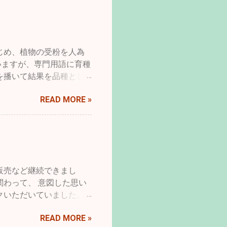
じめ、植物の受粉を人為
いますが、専門用語に育種
を播いて結果を品種とし
はより収量を多くしたり、
READ MORE »
ちにとってより良くすると
り、病気に弱くするなど
、一方で都合良くというだ
のもの、花型の変化や八重
人為的な選択交配によるも
小鳥など、人が養うという
販売など継続できまし
てきました。 先月の終
関わって、 意図した思い
というタイトルを見つけま
クいただいていました。
ががんばって見ることにし
とは、 わたしにとってと
の一員だったフラットコー
READ MORE »
ウドファウンディング返礼
遺伝的疾患であろうものに