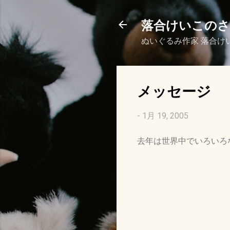
落合けいこの
ぬいぐるみ作家 落合け
メッセージ
-
1月 19, 2005
去年は世界中でいろいろ