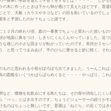
の一番寒い季節を選んで子育てをするとは・・・・。 しかも
ラの木に作ったときは下から卵が透けて見えたほどです。普通
ことで、天敵（カラスやネコなど）の目を欺いているのでしょ
暖冬と予測したのか？ちょっと謎です。
に１２月の終わり頃、庭の一番奥でちょっと変わった拾いもの
頭が地面に鼻をつけ、しきりにくんくんやっていました。近づ
うな感じの小さな固まりが転がっていたのです。長径が２セン
う、と思ってつまみあげ、手のひらに乗せると妙に軽く、それ
のものと思われる小骨がぽろぽろ出てきました。うーんこれは
鳥の図鑑をいくつかぱらぱらめくると・・・・やっぱり。これ
間など、獲物を丸飲みにする鳥たちは、その骨や消化しにくい
ら「ぺっ」とはき出すのです。ちょうどジューサーの絞りかす
けるのはちょっと難しいです。普通は「ねぐら」の近くではき