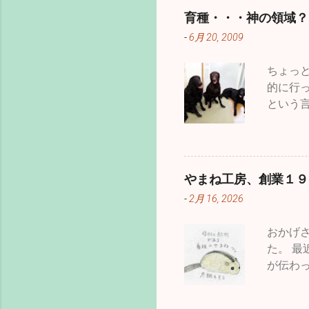
育種・・・神の領域？
-
6月 20, 2009
ちょっ
的に行
という
て固ま
病気に
いうこ
マイナ
やまね工房、創業１９
けでな
-
2月 16, 2026
咲きな
ので動
おかげ
かたち
た。 
わり頃
が伝わ
した。
なので
ました。
ても意
テッド