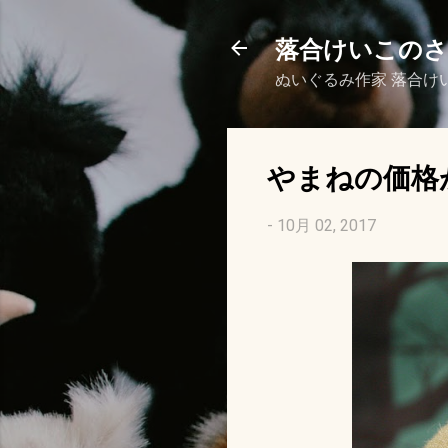
落合けいこの
ぬいぐるみ作家 落合け
やまねの価格
-
10月 02, 2017