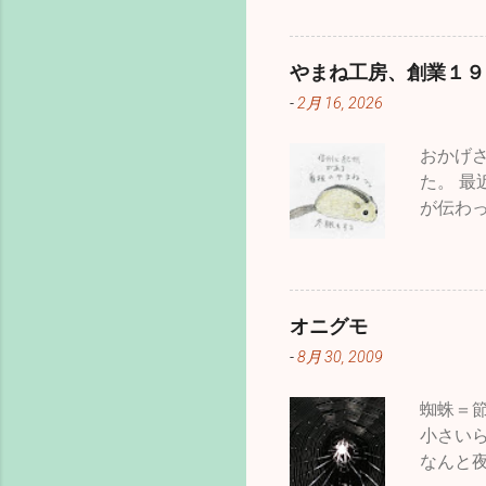
病気に
いうこ
マイナ
やまね工房、創業１９
けでな
-
2月 16, 2026
咲きな
ので動
おかげ
かたち
た。 
わり頃
が伝わ
した。
なので
ました。
ても意
テッド
のシマ
よって
術と、
般の人
オニグモ
せんが
ろう・
-
8月 30, 2009
ば、日
ー、今
願いい
ったも
蜘蛛＝
世代を
小さい
る。だ
なんと
種は避