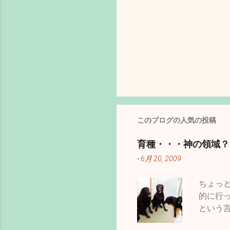
このブログの人気の投稿
育種・・・神の領域？
-
6月 20, 2009
ちょっ
的に行
という
て固ま