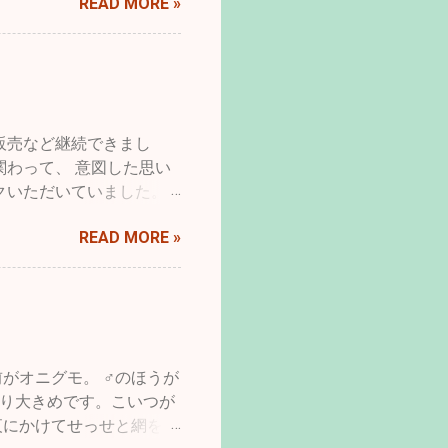
READ MORE »
ちにとってより良くすると
り、病気に弱くするなど
、一方で都合良くというだ
のもの、花型の変化や八重
人為的な選択交配によるも
小鳥など、人が養うという
販売など継続できまし
てきました。 先月の終
関わって、 意図した思い
というタイトルを見つけま
クいただいていました。
ががんばって見ることにし
とは、 わたしにとってと
の一員だったフラットコー
READ MORE »
ウドファウンディング返礼
遺伝的疾患であろうものに
から検査・・・入院・手
うな遺伝病の存在さえも一
・・ 突然で申し訳ありま
スではどうなっているのだ
子がいくらか戻る様なら
。 【在りし日のデイジ
たん終了ということでお
では、犬や猫に対して変わ
性であるそのような特徴を
がオニグモ。 ♂のほうが
ことが普通に行われてい
なり大きめです。こいつが
本来的な特徴をゆがめる育
夜にかけてせっせと網を張
っくり返される中身でし