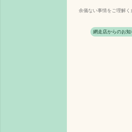
余儀ない事情をご理解く
網走店からのお知
コ
メ
ン
ト