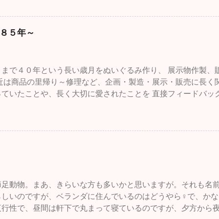
強いものを作ったり、収穫期を早めたり、つまり利用する人た
とで品種改良とも言うわけです。 もちろん、収穫量を減らした
スの方向にたいしての育種というのはある意味ありえませんが
８５年～
く花で言えばいろいろな色のものを作るとか、大輪や逆に小輪
ど、バリエーションを増やすことも育種と言います。それは、
物に対しても行われています。牛や馬などの家畜や、犬、猫、
さまで４０年という長い歳月をぬいぐるみ作り、 展示物作製、
で一緒に過ごした歴史の長いいきものたちはそのように育種され
最近は商品の里帰り～修理など、企画・製造・展示・販売に長く
のことです。新聞の番組表の中に「世界のドキュメンタリー」
っていたことや、長く大切に愛されたことを 直接フィードバッ
内容が犬の遺伝病に関するものだったので、深夜だったのです
、クモ膜下出血の後、 セミリタイアでも工房をオープンしたこ
 BSの番組でイギリス、BBC製作、2008年のものです。工房
味のあることでした。 まだ、少しだけ残っている材料で クラ
・レトリバーの「デイジー」とそのこどもたちの一部をたぶん
フクロウひなを細々スタッフが製作中ですが・・・ 昨年の初夏
失ったのはここ数年のことです。そして、日本ではまだそのよ
癌の発症があり・・・ しばしの冬眠からは目覚めることなく・
たちにはほとんど知られていません。愛犬家で知られるイギリ
、店舗の予約オープンは終了することに決めました。 また、調
・・と思って見たのですが、結果はかなりショックな内容でした
程を決めてオープン出来るかもしれませんが とりあえず、いっ
も元気なはる、と闘病中だったテディ 】 今までの自分の認識
たします。 長らくご愛顧ありがとうございました。
のを求める傾向はアメリカでは顕著で、固定（概ね遺伝的に劣
節足動物。まあ、きらいな方も多いかと思いますが。それも名前
繰り返しても表現させること）するために近親交配を繰り返す
らしいのですが、ベランダに住んでいるのはどうやら♀で、か
が、愛犬家の国イギリスや、ドイツでは特にそのような生物の
夜行性で、昼間は軒下で丸まって寝ているのですが、夕方から
けられている・・・というものだったのに、それがみごとにひ