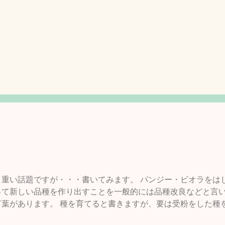
と重い話題ですが・・・書いてみます。 パンジー・ビオラをは
って新しい品種を作り出すことを一般的には品種改良などと言
言葉があります。 種を育てると書きますが、要は受粉をした種
るまで受粉・採種・育苗を繰り返すことをいいます。農作物で