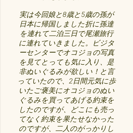
実は今回娘と8歳と5歳の孫が
日本に帰国しました折に孫達
を連れて二泊三日で尾瀬旅行
に連れていきました。ビジタ
ーセンターでオコジョの写真
を見てとっても気に入り、是
非ぬいぐるみが欲しい！と言
っていたので、2日間元気に歩
いたご褒美にオコジョのぬい
ぐるみを買ってあげる約束を
したのですが、どこにも売っ
てなく約束を果たせなかった
のですが、二人のがっかりし