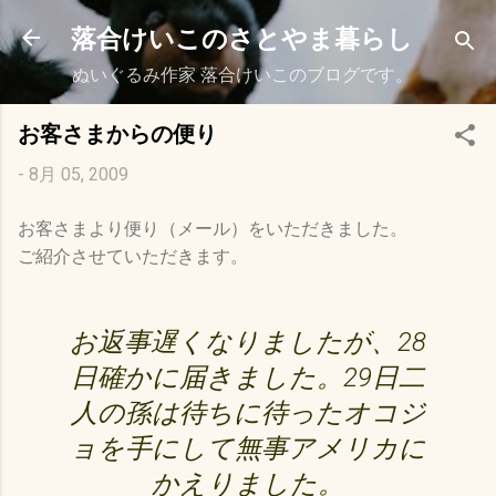
スキップしてメイン コンテンツに移動
落合けいこのさとやま暮らし
ぬいぐるみ作家 落合けいこのブログです。
お客さまからの便り
-
8月 05, 2009
お客さまより便り（メール）をいただきました。
ご紹介させていただきます。
お返事遅くなりましたが、28
日確かに届きました。29日二
人の孫は待ちに待ったオコジ
ョを手にして無事アメリカに
かえりました。