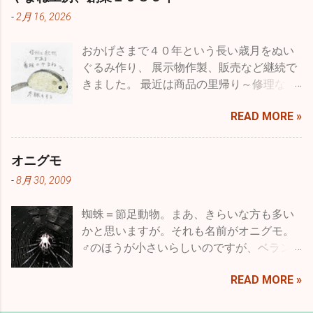
で受粉・採種・育苗を繰り返すことをいい
-
2月 16, 2026
ます。農作物ではより収量を多くしたり、
病気に強いものを作ったり、収穫期を早め
おかげさまで４０年という長い歳月をぬい
たり、つまり利用する人たちにとってより
ぐるみ作り、 展示物作製、販売など継続で
良くするということで品種改良とも言うわ
きました。 最近は商品の里帰り～修理な
けです。 もちろん、収穫量を減らしたり、
ど、企画・製造・展示・販売に長く関わっ
病気に弱くするなどマイナスの方向にたい
READ MORE »
て、 意図した思いが伝わっていたことや、
しての育種というのはある意味ありえませ
長く大切に愛されたことを 直接フィードバ
んが、一方で都合良くというだけでなく花
ックいただいていました。 なので、クモ膜
で言えばいろいろな色のものを作るとか、
オニグモ
下出血の後、 セミリタイアでも工房をオー
大輪や逆に小輪のもの、花型の変化や八重
-
8月 30, 2009
プンしたことは、 わたしにとってとても意
咲きなど、バリエーションを増やすことも
味のあることでした。 まだ、少しだけ残っ
育種と言います。それは、人為的な選択交
蜘蛛＝節足動物。まあ、きらいな方も多い
ている材料で クラウドファウンディング返
配によるもので動物に対しても行われてい
かと思いますが。それも名前がオニグモ。
礼のシマフクロウひなを細々スタッフが製
ます。牛や馬などの家畜や、犬、猫、小鳥
♂のほうが小さいらしいのですが、ベラン
作中ですが・・・ 昨年の初夏から検
など、人が養うというかたちで一緒に過ご
ダに住んでいるのはどうやら♀で、かなり
査・・・入院・手術と、癌の発症があ
した歴史の長いいきものたちはそのように
READ MORE »
大きめです。こいつがなんと夜行性で、昼
り・・・ しばしの冬眠からは目覚めること
育種されてきました。 先月の終わり頃のこ
間は軒下で丸まって寝ているのですが、夕
なく・・・ 突然で申し訳ありませんが、店
とです。新聞の番組表の中に「世界のドキ