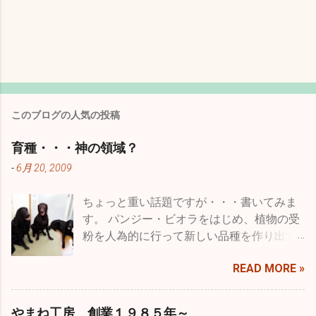
このブログの人気の投稿
育種・・・神の領域？
-
6月 20, 2009
ちょっと重い話題ですが・・・書いてみま
す。 パンジー・ビオラをはじめ、植物の受
粉を人為的に行って新しい品種を作り出す
ことを一般的には品種改良などと言います
READ MORE »
が、専門用語に育種という言葉がありま
す。 種を育てると書きますが、要は受粉を
した種を播いて結果を品種として固まるま
やまね工房、創業１９８５年～