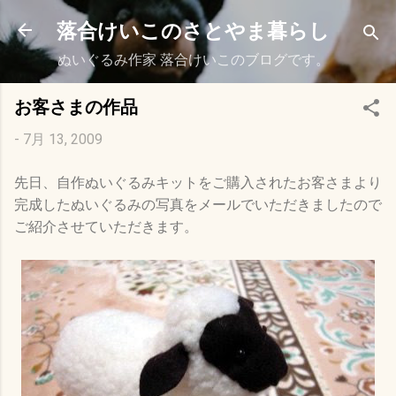
スキップしてメイン コンテンツに移動
落合けいこのさとやま暮らし
ぬいぐるみ作家 落合けいこのブログです。
お客さまの作品
-
7月 13, 2009
先日、自作ぬいぐるみキットをご購入されたお客さまより
完成したぬいぐるみの写真をメールでいただきましたので
ご紹介させていただきます。