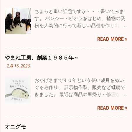
ちょっと重い話題ですが・・・書いてみま
す。 パンジー・ビオラをはじめ、植物の受
粉を人為的に行って新しい品種を作り出す
ことを一般的には品種改良などと言います
READ MORE »
が、専門用語に育種という言葉がありま
す。 種を育てると書きますが、要は受粉を
した種を播いて結果を品種として固まるま
やまね工房、創業１９８５年～
で受粉・採種・育苗を繰り返すことをいい
-
2月 16, 2026
ます。農作物ではより収量を多くしたり、
病気に強いものを作ったり、収穫期を早め
おかげさまで４０年という長い歳月をぬい
たり、つまり利用する人たちにとってより
ぐるみ作り、 展示物作製、販売など継続で
良くするということで品種改良とも言うわ
きました。 最近は商品の里帰り～修理な
けです。 もちろん、収穫量を減らしたり、
ど、企画・製造・展示・販売に長く関わっ
病気に弱くするなどマイナスの方向にたい
READ MORE »
て、 意図した思いが伝わっていたことや、
しての育種というのはある意味ありえませ
長く大切に愛されたことを 直接フィードバ
んが、一方で都合良くというだけでなく花
ックいただいていました。 なので、クモ膜
で言えばいろいろな色のものを作るとか、
オニグモ
下出血の後、 セミリタイアでも工房をオー
大輪や逆に小輪のもの、花型の変化や八重