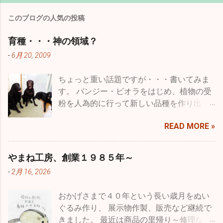
このブログの人気の投稿
育種・・・神の領域？
-
6月 20, 2009
ちょっと重い話題ですが・・・書いてみま
す。 パンジー・ビオラをはじめ、植物の受
粉を人為的に行って新しい品種を作り出す
ことを一般的には品種改良などと言います
READ MORE »
が、専門用語に育種という言葉がありま
す。 種を育てると書きますが、要は受粉を
した種を播いて結果を品種として固まるま
やまね工房、創業１９８５年～
で受粉・採種・育苗を繰り返すことをいい
-
2月 16, 2026
ます。農作物ではより収量を多くしたり、
病気に強いものを作ったり、収穫期を早め
おかげさまで４０年という長い歳月をぬい
たり、つまり利用する人たちにとってより
ぐるみ作り、 展示物作製、販売など継続で
良くするということで品種改良とも言うわ
きました。 最近は商品の里帰り～修理な
けです。 もちろん、収穫量を減らしたり、