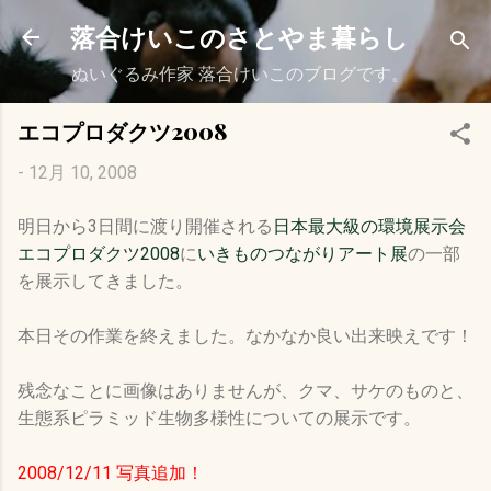
スキップしてメイン コンテンツに移動
落合けいこのさとやま暮らし
ぬいぐるみ作家 落合けいこのブログです。
エコプロダクツ2008
-
12月 10, 2008
明日から3日間に渡り開催される
日本最大級の環境展示会
エコプロダクツ2008
に
いきものつながりアート展
の一部
を展示してきました。
本日その作業を終えました。なかなか良い出来映えです！
残念なことに画像はありませんが、クマ、サケのものと、
生態系ピラミッド生物多様性についての展示です。
2008/12/11 写真追加！