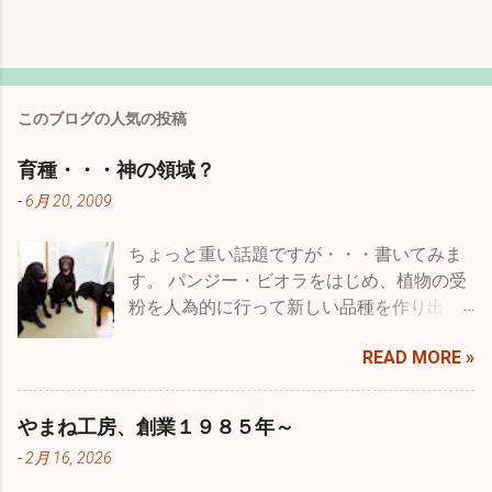
このブログの人気の投稿
育種・・・神の領域？
-
6月 20, 2009
ちょっと重い話題ですが・・・書いてみま
す。 パンジー・ビオラをはじめ、植物の受
粉を人為的に行って新しい品種を作り出す
ことを一般的には品種改良などと言います
READ MORE »
が、専門用語に育種という言葉がありま
す。 種を育てると書きますが、要は受粉を
した種を播いて結果を品種として固まるま
やまね工房、創業１９８５年～
で受粉・採種・育苗を繰り返すことをいい
-
2月 16, 2026
ます。農作物ではより収量を多くしたり、
病気に強いものを作ったり、収穫期を早め