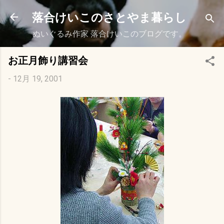
スキップしてメイン コンテンツに移動
落合けいこのさとやま暮らし
ぬいぐるみ作家 落合けいこのブログです。
お正月飾り講習会
-
12月 19, 2001