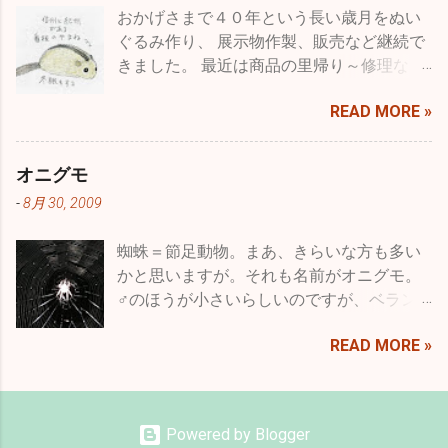
おかげさまで４０年という長い歳月をぬい
たり、つまり利用する人たちにとってより
ぐるみ作り、 展示物作製、販売など継続で
良くするということで品種改良とも言うわ
きました。 最近は商品の里帰り～修理な
けです。 もちろん、収穫量を減らしたり、
ど、企画・製造・展示・販売に長く関わっ
病気に弱くするなどマイナスの方向にたい
READ MORE »
て、 意図した思いが伝わっていたことや、
しての育種というのはある意味ありえませ
長く大切に愛されたことを 直接フィードバ
んが、一方で都合良くというだけでなく花
ックいただいていました。 なので、クモ膜
で言えばいろいろな色のものを作るとか、
オニグモ
下出血の後、 セミリタイアでも工房をオー
大輪や逆に小輪のもの、花型の変化や八重
-
8月 30, 2009
プンしたことは、 わたしにとってとても意
咲きなど、バリエーションを増やすことも
味のあることでした。 まだ、少しだけ残っ
育種と言います。それは、人為的な選択交
蜘蛛＝節足動物。まあ、きらいな方も多い
ている材料で クラウドファウンディング返
配によるもので動物に対しても行われてい
かと思いますが。それも名前がオニグモ。
礼のシマフクロウひなを細々スタッフが製
ます。牛や馬などの家畜や、犬、猫、小鳥
♂のほうが小さいらしいのですが、ベラン
作中ですが・・・ 昨年の初夏から検
など、人が養うというかたちで一緒に過ご
ダに住んでいるのはどうやら♀で、かなり
査・・・入院・手術と、癌の発症があ
した歴史の長いいきものたちはそのように
READ MORE »
大きめです。こいつがなんと夜行性で、昼
り・・・ しばしの冬眠からは目覚めること
育種されてきました。 先月の終わり頃のこ
間は軒下で丸まって寝ているのですが、夕
なく・・・ 突然で申し訳ありませんが、店
とです。新聞の番組表の中に「世界のドキ
方から夜にかけてせっせと網を張り、夜ベ
舗の予約オープンは終了することに決めま
ュメンタリー」というタイトルを見つけま
ランダに出ると直径1メートルくらいの大き
した。 また、調子がいくらか戻る様なら
した。内容が犬の遺伝病に関するものだっ
Powered by Blogger
な網が出来上がっています。 みなさん、蜘